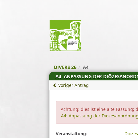
Zum Inhalt der Seite
Zur
Startseite
DIVERS 26
A4
A4: ANPASSUNG DER DIÖZESANOR
Voriger Antrag
Achtung: dies ist eine alte Fassung; d
A4: Anpassung der Diözesanordnun
Diese
Veranstaltung:
Diöze