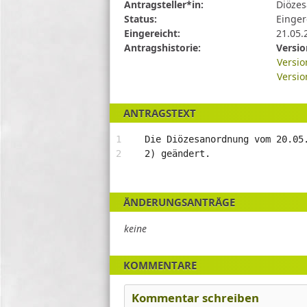
Tabelle
Antragsteller*in:
Diözes
beschreibt
Status:
Einger
den
Eingereicht:
21.05.
Status,
Antragshistorie:
Versio
die
Versio
Antragstellerin
Versio
und
verschiedene
ANTRAGSTEXT
Rahmendaten
zum
Die Diözesanordnung vom 20.05
Antrag
2) geändert.
ÄNDERUNGSANTRÄGE
keine
KOMMENTARE
Kommentar schreiben